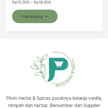
Rentang
Rp
15.000
–
Rp
18.000
harga:
Produk
Rp15.000
+Keranjang
ini
hingga
Rp18.000
memiliki
beberapa
varian.
Pilihan
ini
dapat
diambil
di
halaman
produk
Plivin Herbs & Spices pusatnya belanja vanilla,
rempah dan herbal. Bersumber dari Supplier