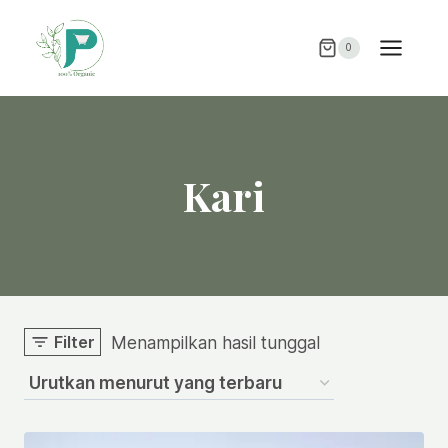
Skip
to
0
content
Kari
Filter
Menampilkan hasil tunggal