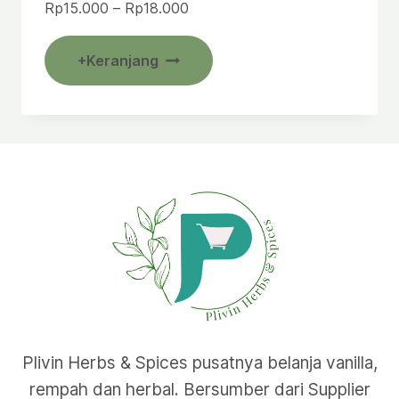
Rentang
Rp
15.000
–
Rp
18.000
harga:
Produk
Rp15.000
+Keranjang
ini
hingga
Rp18.000
memiliki
beberapa
varian.
Pilihan
ini
dapat
diambil
di
halaman
produk
Plivin Herbs & Spices pusatnya belanja vanilla,
rempah dan herbal. Bersumber dari Supplier