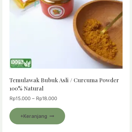
Temulawak Bubuk Asli / Curcuma Powder
100% Natural
Rentang
Rp
15.000
–
Rp
18.000
harga:
Produk
Rp15.000
+Keranjang
ini
hingga
Rp18.000
memiliki