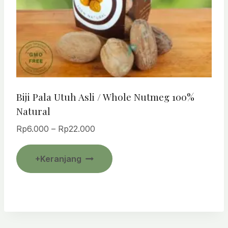
Biji Pala Utuh Asli / Whole Nutmeg 100%
Natural
Rentang
Rp
6.000
–
Rp
22.000
harga:
Produk
Rp6.000
+Keranjang
ini
hingga
Rp22.000
memiliki
beberapa
varian.
Pilihan