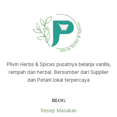
ini
dapat
diambil
di
halaman
produk
Plivin Herbs & Spices pusatnya belanja vanilla,
rempah dan herbal. Bersumber dari Supplier
dan Petani lokal terpercaya
BLOG
Resep Masakan