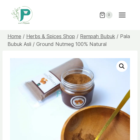
Skip
to
0
content
Home
/
Herbs & Spices Shop
/
Rempah Bubuk
/
Pala
Bubuk Asli / Ground Nutmeg 100% Natural