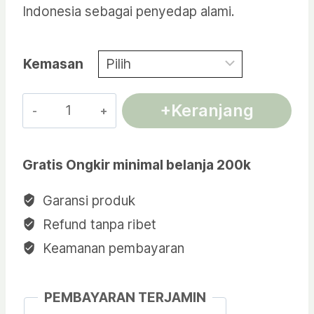
Indonesia sebagai penyedap alami.
Rp26.000
Kemasan
Kuantitas
+Keranjang
Pala
Bubuk
Gratis Ongkir minimal belanja 200k
Asli
/
Garansi produk
Ground
Refund tanpa ribet
Nutmeg
Keamanan pembayaran
100%
Natural
PEMBAYARAN TERJAMIN