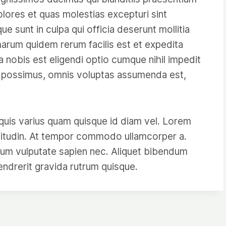
olores et quas molestias excepturi sint
ue sunt in culpa qui officia deserunt mollitia
harum quidem rerum facilis est et expedita
 nobis est eligendi optio cumque nihil impedit
 possimus, omnis voluptas assumenda est,
 quis varius quam quisque id diam vel. Lorem
licitudin. At tempor commodo ullamcorper a.
ium vulputate sapien nec. Aliquet bibendum
hendrerit gravida rutrum quisque.