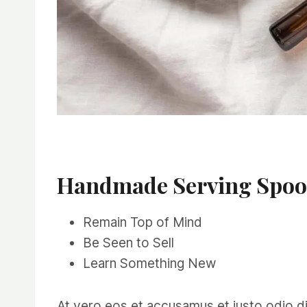
Handmade Serving Spoo
Remain Top of Mind
Be Seen to Sell
Learn Something New
At vero eos et accusamus et iusto odio di