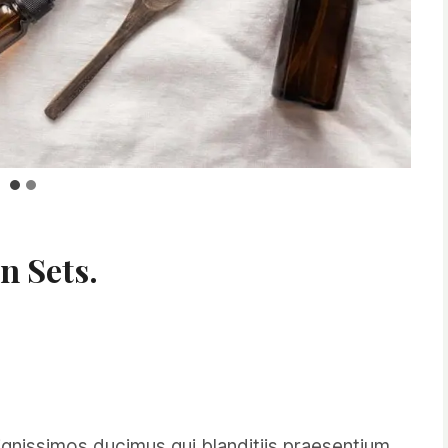
n Sets
.
gnissimos ducimus qui blanditiis praesentium