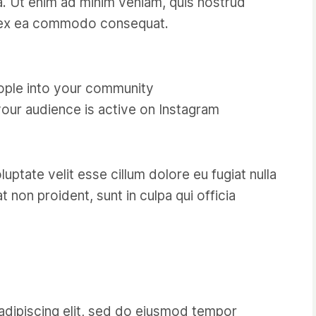
ua. Ut enim ad minim veniam, quis nostrud
uip ex ea commodo consequat.
ople into your community
your audience is active on Instagram
luptate velit esse cillum dolore eu fugiat nulla
 non proident, sunt in culpa qui officia
adipiscing elit, sed do eiusmod tempor